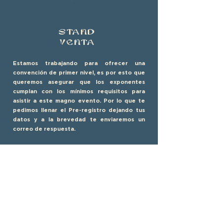
STANd
VENTA
Estamos trabajando para ofrecer una
convención de primer nivel, es por esto que
queremos asegurar que los exponentes
cumplan con los mínimos requisitos para
asistir a este magno evento. Por lo que te
pedimos llenar el Pre-registro dejando tus
datos y a la brevedad te enviaremos un
correo de respuesta.
STAND 1
Medida 3x3 m.
Mesa Frontal
2 sillas
Gráficos
(logos de la marca
)
1 toma de corriente eléctrica
4 Pulseras para Ingreso